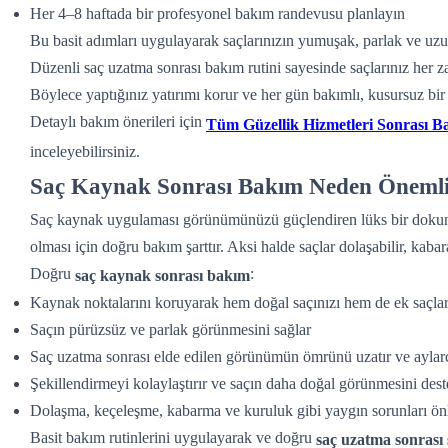
Her 4–8 haftada bir profesyonel bakım randevusu planlayın
Bu basit adımları uygulayarak saçlarınızın yumuşak, parlak ve uzu
Düzenli saç uzatma sonrası bakım rutini sayesinde saçlarınız her za
Böylece yaptığınız yatırımı korur ve her gün bakımlı, kusursuz bir
Detaylı bakım önerileri için
Tüm Güzellik Hizmetleri Sonrası B
inceleyebilirsiniz.
Saç Kaynak Sonrası Bakım Neden Önemli
Saç kaynak uygulaması görünümünüzü güçlendiren lüks bir dokun
olması için doğru bakım şarttır. Aksi halde saçlar dolaşabilir, kabara
Doğru
:
saç kaynak sonrası bakım
Kaynak noktalarını koruyarak hem doğal saçınızı hem de ek saçlar
Saçın pürüzsüz ve parlak görünmesini sağlar
Saç uzatma sonrası elde edilen görünümün ömrünü uzatır ve aylarc
Şekillendirmeyi kolaylaştırır ve saçın daha doğal görünmesini dest
Dolaşma, keçeleşme, kabarma ve kuruluk gibi yaygın sorunları ön
Basit bakım rutinlerini uygulayarak ve doğru
saç uzatma sonras