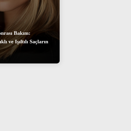
onrası Bakım:
lı ve Işıltılı Saçların