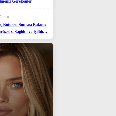
lmeniz Gerekenler
3 ay ago
ç Botoksu Sonrası Bakım:
rüzsüz, Sağlıklı ve Işıltılı
çların Sırrı