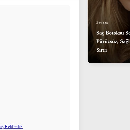
3 ay ago
Saç Botoksu S
Pürüzsüz, Sağlık
Sırrı
iş Rehberlik