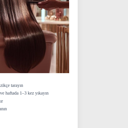
azikçe tarayın
 ve haftada 1–3 kez yıkayın
ır
anın