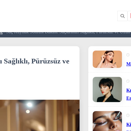
/
Saç Kaynak Sonrası Bakım: Saçlarınızı Sağlıklı, Pürüzsüz ve Uz
og
 Sağlıklı, Pürüzsüz ve
Ma
Kı
En
Ke
Ki