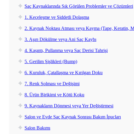
Saç Kaynaklarında Sık Görülen Problemler ve Çözümleri
1. Keçeleşme ve Şiddetli Dolaşma
2. Kaynak Noktası Atması veya Kayma (Tape, Keratin, M
3. Aşırı Dökülme veya Ani Saç Kaybı
4. Kaşıntı, Pullanma veya Saç Derisi Tahrişi
5. Gerilim Şişlikleri (Bump)
6. Kuruluk, Çatallaşma ve Kırılgan Doku
7. Renk Solması ve Değişimi
8. Ürün Birikimi ve Kötü Koku
9. Kaynakların Dönmesi veya Yer Değiştirmesi
Salon ve Evde Saç Kaynak Sonrası Bakım İpuçları
Salon Bakımı