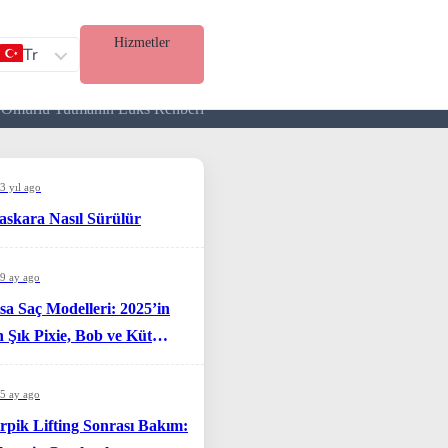
Hizmetler
Tr
un Ömürlü Tutmanın Lüks Rehberi
3 yıl ago
skara Nasıl Sürülür
9 ay ago
sa Saç Modelleri: 2025’in
 Şık Pixie, Bob ve Küt
simleri
5 ay ago
rpik Lifting Sonrası Bakım: