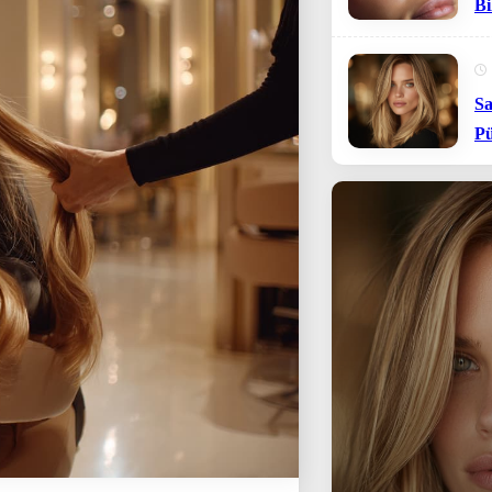
Bi
Sa
Pü
Sa