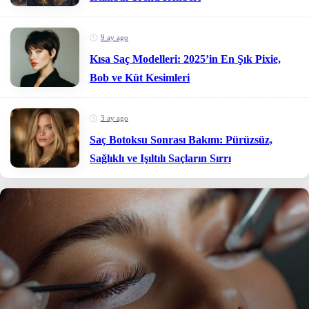
9 ay ago
Kısa Saç Modelleri: 2025’in En Şık Pixie,
Bob ve Küt Kesimleri
3 ay ago
Saç Botoksu Sonrası Bakım: Pürüzsüz,
Sağlıklı ve Işıltılı Saçların Sırrı