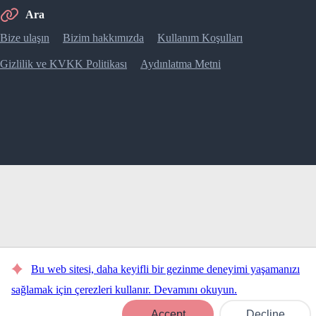
Ara
Bize ulaşın
Bizim hakkımızda
Kullanım Koşulları
Gizlilik ve KVKK Politikası
Aydınlatma Metni
Bu web sitesi, daha keyifli bir gezinme deneyimi yaşamanızı
sağlamak için çerezleri kullanır. Devamını okuyun.
Rezervasyon Yapın
Accept
Decline