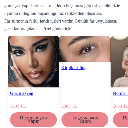
yumuşak yapıda olması, renklerin hoşunuza gitmesi ve cildinizle
uyumlu olduğunu düşündüğünüz renklerden oluşması.
Far sürmenin farklı farklı türleri vardır. Günlük far uygulaması,
gece farı uygulaması, özel günler için…
Kirpik Lifting
Göz makyajı
Normal 
1600
TL
2300
TL
5000
T
Rezervasyon
Rezervasyon
Re
Yapın
Yapın