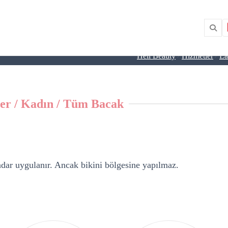
/
/
Heli Beauty
Hizmetler
La
er / Kadın / Tüm Bacak
adar uygulanır. Ancak bikini bölgesine yapılmaz.