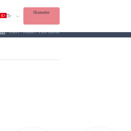
Hizmetler
Tr
/
Lazer / Kadın / Tüm Bacak
zer