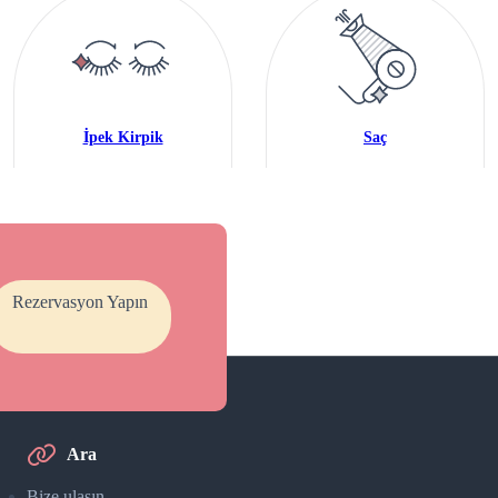
İpek Kirpik
Saç
Rezervasyon Yapın
Ara
Bize ulaşın