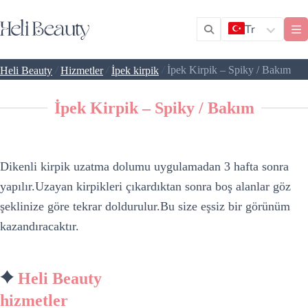
Tr
/
/
/
İpek Kirpik – Spiky / Bakım
Heli Beauty
Hizmetler
İpek kirpik
İpek Kirpik – Spiky / Bakım
Dikenli kirpik uzatma dolumu uygulamadan 3 hafta sonra
yapılır.Uzayan kirpikleri çıkardıktan sonra boş alanlar göz
şeklinize göre tekrar doldurulur.Bu size eşsiz bir görünüm
kazandıracaktır.
Heli Beauty
hizmetler