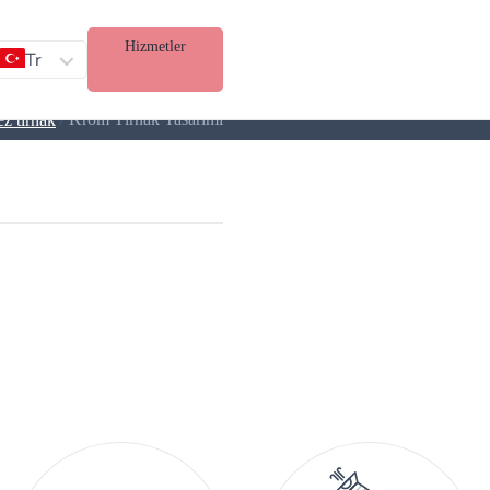
Hizmetler
Tr
/
Krom Tırnak Tasarımı
ez tırnak