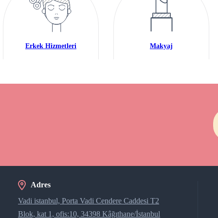
Erkek Hizmetleri
Makyaj
Adres
Vadi istanbul, Porta Vadi Cendere Caddesi​ T2
Blok, kat 1, ofis:10, 34398 Kâğıthane/İstanbul