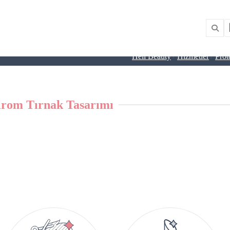
/
/
Heli Beauty
Hizmetler
Prot
rom Tırnak Tasarımı