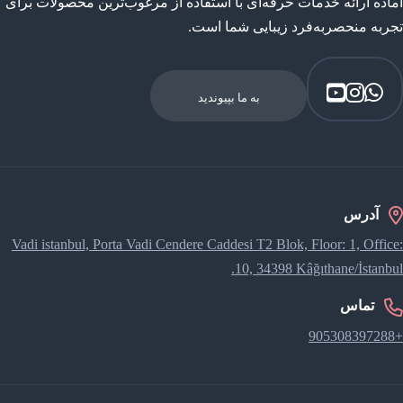
آماده ارائه خدمات حرفه‌ای با استفاده از مرغوب‌ترین محصولات برای
تجربه منحصربه‌فرد زیبایی شما است.
به ما بپیوندید
آدرس
Vadi istanbul, Porta Vadi Cendere Caddesi​ T2 Blok, Floor: 1, Office:
10, 34398 Kâğıthane/İstanbul.
تماس
+905308397288