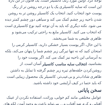
توجه کرد. اولین مورد رنگ کانسیلر است. یک قانون در این باره
این است که سایه‌ کانسیلری یک یا دو درجه روشن تر از رنگ
پوست خود انتخاب کنید. انتخاب یک کانسیلر روشن تر به روشن
شدن ناحیه زیر چشم کمک می کند و سیاهی دور چشم کمتر دیده
می شود. نکته دیگری که باید به آن توجه کنید نوع کانسیلری است
که انتخاب می کنید. کانسیلر مایع به راحتی ترکیب می‌شود و
ظاهری طبیعی به شما می‌بخشد.
با این حال، اگر پوست بسیار خشکی دارید، کانسیلر کرمی را
امتحان کنید که نه تنها تیرگی زیر چشم شما را پنهان می‌کند، بلکه
به آبرسانی این ناحیه نیز کمک می کند. اگر پوست خود را
بشناسید،
آسان است. از
انتخالب سایه مناسب کانسیلر
روشن‌کردن حلقه‌های تیره زیر چشم گرفته تا تمایل به داشتن
ظاهری شاداب‌تر و بی‌عیب‌تر، کانسیلر یک محصول زیبایی است
که باید حتما در کیف آرایشی خود داشته باشید.
سخن پایانی
عوامل مختلفی مانند کم خوابی، وراثت، استفاده نکردن از عینک
آفتابی و کرم ضد آفتاب و… می‌تواند باعث به وجود آمدن لکه های