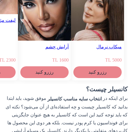
لیفت مژه
میکاپ نرمال
آرایش چشم
TL
2300
TL
1600
TL
5000
رزرو کنید
رزرو کنید
رز
کانسیلر چیست؟
برای اینکه در
موفق شوید، باید ابتدا
انتخاب سایه مناسب کانسیلر
بدانید که کانسیلر چیست و چه استفاده‌ای از آن می‌شود؟ نکته ای
که باید توجه کنید این است که کانسیلر به هیچ عنوان جایگزینی
برای فونداسیون یا کرم پودر نیست. بلکه هر دوی این محصول ها
کاربردهای متفاوتی با یکدیگر دارند. کانسیلر یک وسیله آرایشی